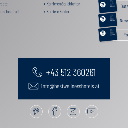
RELAX &
BEAUTY
bote
Karrieremöglichkeiten
AKTIV
Gut
GENUSS
FAMILIE
GUTSCHEIN
ubs Inspiration
Karriere Folder
RELAX &
BEAUTY
AKTIV
News
GENUSS
FAMILIE
GUTSCHEIN
RELAX &
BEAUTY
AKTIV
Pr
GENUSS
FAMILIE
GUTSCHEIN
+43 512 360261
info@bestwellnesshotels.at