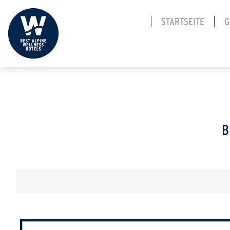
STARTSEITE
G
B