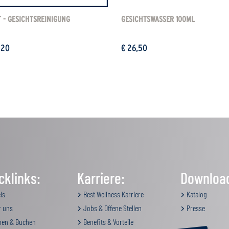
T - GESICHTSREINIGUNG
GESICHTSWASSER 100ML
,20
€ 26,50
cklinks:
Karriere:
Downloa
ls
Best Wellness Karriere
Katalog
 uns
Jobs & Offene Stellen
Presse
en & Buchen
Benefits & Vorteile