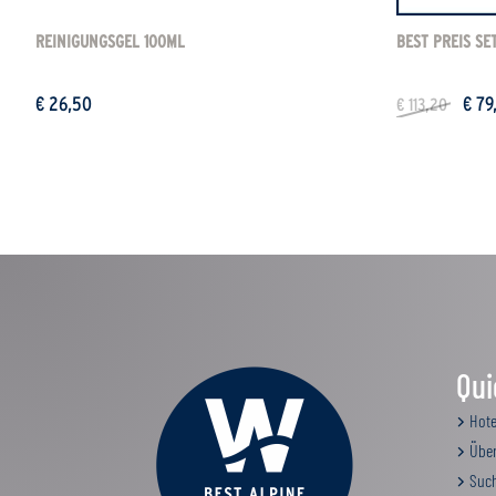
REINIGUNGSGEL 100ML
BEST PREIS SE
€ 26,50
€ 79
€ 113,20
Qui
Hote
Über
Such