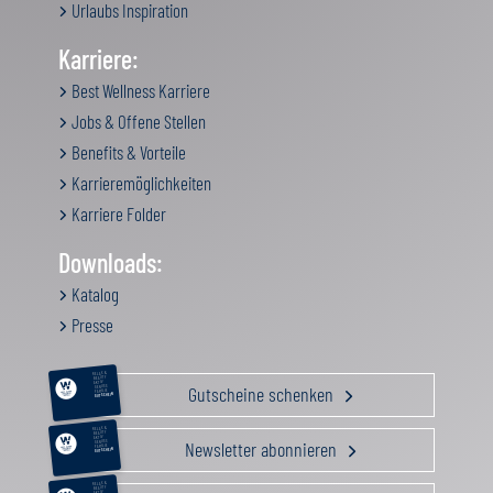
Urlaubs Inspiration
Karriere:
Best Wellness Karriere
Jobs & Offene Stellen
Benefits & Vorteile
Karrieremöglichkeiten
Karriere Folder
Downloads:
Katalog
Presse
RELAX &
BEAUTY
AKTIV
Gutscheine schenken
GENUSS
FAMILIE
GUTSCHEIN
RELAX &
BEAUTY
AKTIV
Newsletter abonnieren
GENUSS
FAMILIE
GUTSCHEIN
RELAX &
BEAUTY
AKTIV