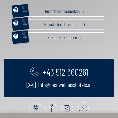
RELAX &
BEAUTY
AKTIV
Gutscheine schenken
GENUSS
FAMILIE
GUTSCHEIN
RELAX &
BEAUTY
AKTIV
Newsletter abonnieren
GENUSS
FAMILIE
GUTSCHEIN
RELAX &
BEAUTY
AKTIV
Prospekt bestellen
GENUSS
FAMILIE
GUTSCHEIN
+43 512 360261
info@bestwellnesshotels.at