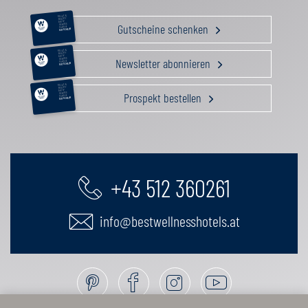
RELAX &
BEAUTY
AKTIV
Gutscheine schenken
GENUSS
FAMILIE
GUTSCHEIN
RELAX &
BEAUTY
AKTIV
Newsletter abonnieren
GENUSS
FAMILIE
GUTSCHEIN
RELAX &
BEAUTY
AKTIV
Prospekt bestellen
GENUSS
FAMILIE
GUTSCHEIN
+43 512 360261
info@bestwellnesshotels.at