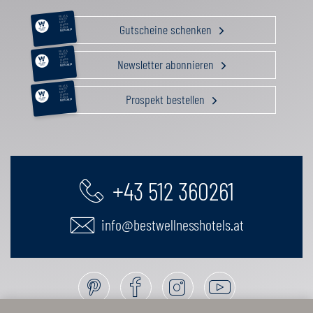
RELAX &
BEAUTY
AKTIV
Gutscheine schenken
GENUSS
FAMILIE
GUTSCHEIN
RELAX &
BEAUTY
AKTIV
Newsletter abonnieren
GENUSS
FAMILIE
GUTSCHEIN
RELAX &
BEAUTY
AKTIV
Prospekt bestellen
GENUSS
FAMILIE
GUTSCHEIN
+43 512 360261
info@bestwellnesshotels.at