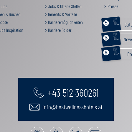
 uns
Jobs & Offene Stellen
Presse
en & Buchen
Benefits & Vorteile
RELAX &
BEAUTY
bote
Karrieremöglichkeiten
AKTIV
Gut
GENUSS
FAMILIE
GUTSCHEIN
ubs Inspiration
Karriere Folder
RELAX &
BEAUTY
AKTIV
News
GENUSS
FAMILIE
GUTSCHEIN
RELAX &
BEAUTY
AKTIV
Pr
GENUSS
FAMILIE
GUTSCHEIN
+43 512 360261
info@bestwellnesshotels.at