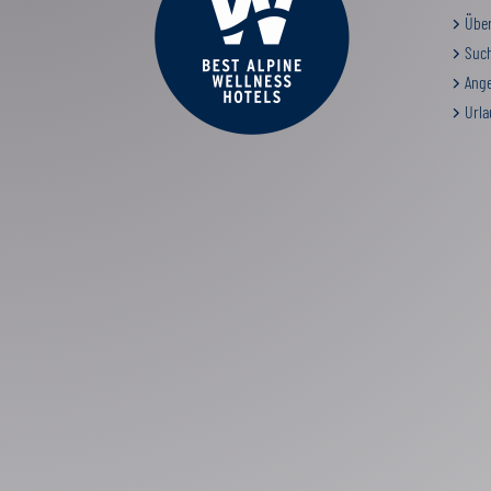
Über
Such
Ange
Urla