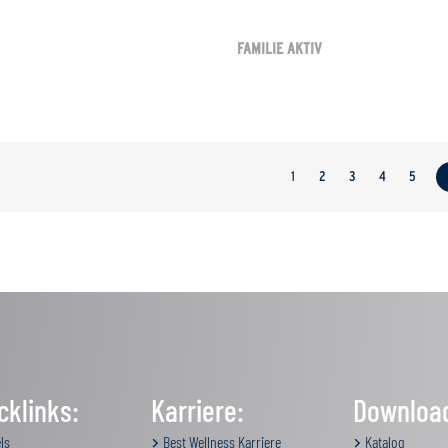
FAMILIE AKTIV
1
2
3
4
5
cklinks:
Karriere:
Downloa
ls
Best Wellness Karriere
Katalog