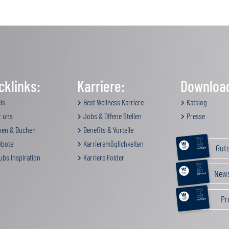
cklinks:
Karriere:
Downloa
ls
Best Wellness Karriere
Katalog
 uns
Jobs & Offene Stellen
Presse
en & Buchen
Benefits & Vorteile
RELAX &
BEAUTY
bote
Karrieremöglichkeiten
AKTIV
Gut
GENUSS
FAMILIE
GUTSCHEIN
ubs Inspiration
Karriere Folder
RELAX &
BEAUTY
AKTIV
News
GENUSS
FAMILIE
GUTSCHEIN
RELAX &
BEAUTY
AKTIV
Pr
GENUSS
FAMILIE
GUTSCHEIN