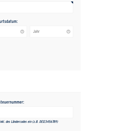
urtsdatum:
steuernummer:
nkl. des Ländercodes ein (z.B. DE123456789)