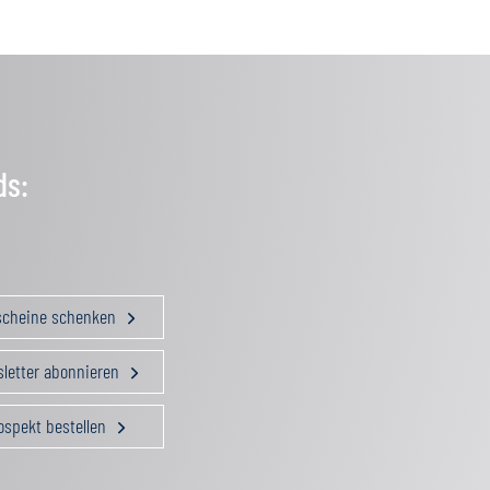
ds:
scheine schenken
letter abonnieren
ospekt bestellen