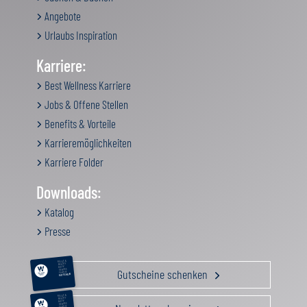
Angebote
Urlaubs Inspiration
Karriere:
Best Wellness Karriere
Jobs & Offene Stellen
Benefits & Vorteile
Karrieremöglichkeiten
Karriere Folder
Downloads:
Katalog
Presse
RELAX &
BEAUTY
AKTIV
Gutscheine schenken
GENUSS
FAMILIE
GUTSCHEIN
RELAX &
BEAUTY
AKTIV
GENUSS
FAMILIE