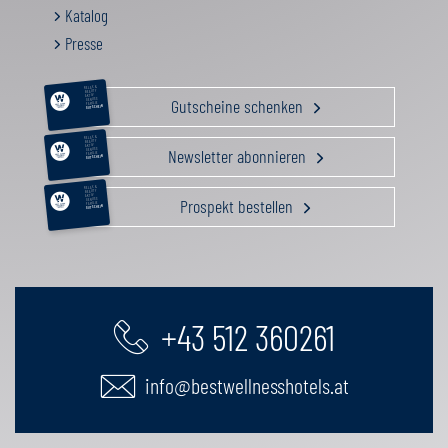
Katalog
Presse
RELAX &
BEAUTY
AKTIV
Gutscheine schenken
GENUSS
FAMILIE
GUTSCHEIN
RELAX &
BEAUTY
AKTIV
Newsletter abonnieren
GENUSS
FAMILIE
GUTSCHEIN
RELAX &
BEAUTY
AKTIV
Prospekt bestellen
GENUSS
FAMILIE
GUTSCHEIN
+43 512 360261
info@bestwellnesshotels.at